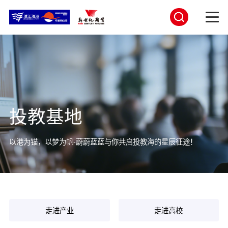
投教基地
以港为锚，以梦为帆-蔚蔚蓝蓝与你共启投教海的星辰征途！
走进产业
走进高校