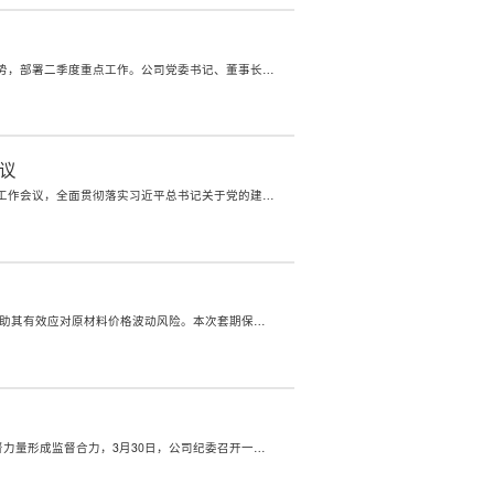
4月23日下午，公司召开2026年二季度经营分析会，系统总结一季度经营成效，研判当前形势，部署二季度重点工作。公司党委书记、董事长竺斌出席会议并讲话。公司总经理孙朝旺主持会议。公司领导班子其他成员作相关工作部署。公司各部室中层管理人员、海港经贸负责人现场参会，各分支机构负责人视频参会。会议传达了集团二季度生...
议
4月22日，浙江新世纪期货有限公司召开2026年党建党风廉政建设工作会议暨宣传思想文化工作会议，全面贯彻落实习近平总书记关于党的建设的重要思想、关于党的自我革命的重要思想、文化思想和考察浙江重要讲话精神，深化落实省委十五届七次、八次全会精神、全省宣传思想文化工作会议和省国资委党委2026年度党建工作会议部署要求...
4月7日，新世纪期货成功为一家台州重点输变电设备制造上市公司落地铜套期保值业务，帮助其有效应对原材料价格波动风险。本次套期保值业务覆盖铜材2600吨，对应货值2.5亿元，是新世纪期货服务产业客户以来货值最高的单笔套期保值业务。受国际铜价持续上行影响，生产原料高度依赖铜材的产业客户生产成本压力显著加大，依托套期...
为进一步深化全面从严治党，推动“清廉新世纪”建设，增强“大监督”体系运转效能，贯通监督力量形成监督合力，3月30日，公司纪委召开一季度“大监督”联席会议。公司纪委委员，党群工作部（纪检室）、合规风控部、办公室、人力资源部、财务部等相关部门负责人，各党支部书记及纪检委员参加会议。会议对习近平在二十届中央纪...