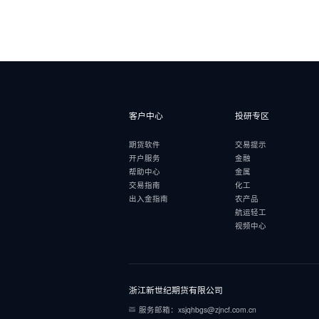
客户中心
投研专区
期货软件
交易提示
开户服务
金融
帮助中心
金属
交易指南
化工
出入金指南
农产品
航运轻工
视频中心
浙江新世纪期货有限公司
服务邮箱：xsjqhbgs@zjncf.com.cn