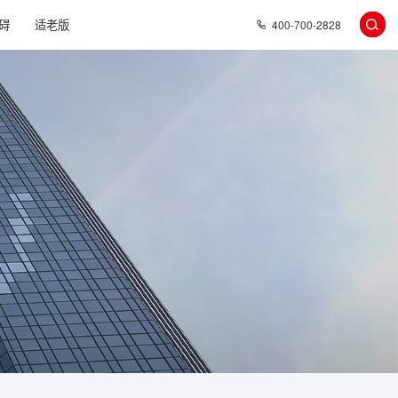
碍
适老版
400-700-2828