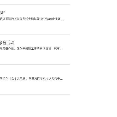
例”
近日，中国金融思想政治工作研究会正式发布首批中国特色金融文化实践案例名单，新世纪期货报送的《党建引领金融赋能 文化铸魂企业转型——以浙江新世纪期货“港航金融”文化建设为例》思政案例，成功入选“中国特色金融文化实践示范案例”。作为浙江省海港集团、宁波舟山港集团旗下首家期货类持牌金融机构，新世纪期货自202...
教育活动
为深入学习贯彻习近平法治思想，根据公司改革发展需要，深化防腐倡廉工作，发挥警示教育震慑作用，强化干部职工廉洁自律意识，筑牢公司廉洁合规风险防线，2026年3月10日，新世纪期货组织领导班子、中层及以上管理人员、驻杭党员、业务人员代表等60余人，赴浙江省乔司监狱开展警示教育活动。在警示教育基地讲解员的带领下，全...
3月9日，新世纪期货领导班子集体赴穿山港区开展循迹溯源之行，深入学习习近平新时代中国特色社会主义思想，重温习近平总书记考察宁波舟山港时的殷切嘱托，切实把学习成果转化为实干奋进的动力，为集团“双一流”建设贡献期货力量。当天下午，公司领导班子成员赴穿山港区，循着习近平总书记的考察足迹，深入学习习近平总书记...