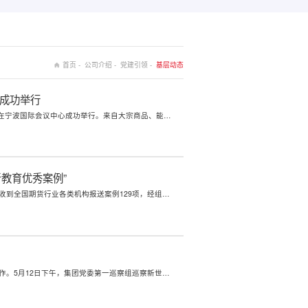
首页 -
公司介绍 -
党建引领 -
基层动态
）成功举行
5月27日下午，2026第十届海丝港口合作论坛商品期货产业发展交流沙龙（能源化工专场）在宁波国际会议中心成功举行。来自大宗商品、能源化工、产业研究、供应链管理、金融领域的相关企业和研究机构的50余位嘉宾参加。沙龙由浙江新世纪期货有限公司主办，宁波舟山港股份有限公司提供支持，聚焦能源化工产业宏观形势、供应链安全...
教育优秀案例”
近日，中国期货业协会第八届期货交易者教育优秀案例征集评选活动圆满落幕。本次活动共收到全国期货行业各类机构报送案例129项，经组委会严格层层评审筛选，最终确定66项案例获评优秀案例。其中，新世纪期货报送的交易者教育系列动画《我和我的怨种朋友》凭借内容通俗易懂、形式新颖生动、宣教实用性强，成功入选本次优秀案例...
根据集团党委统一部署及巡察工作安排，集团党委第一巡察组对新世纪期货党委开展巡察工作。5月12日下午，集团党委第一巡察组巡察新世纪期货党委工作动员会议召开。集团党委委员、组织部部长、人力资源部主任王建成出席并讲话，集团党委第一巡察组组长沃海潮及巡察组全体成员，公司领导班子成员、中层管理人员、关键岗位人员和...