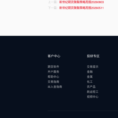
上一篇:
新世纪期货聚酯策略周报20260803
下一篇:
新世纪期货聚酯策略周报20260511
客户中心
投研专区
期货软件
交易提示
开户服务
金融
帮助中心
金属
交易指南
化工
出入金指南
农产品
航运轻工
视频中心